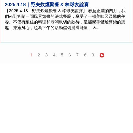
2025.4.18｜野夫炊煙聚餐 & 棒球友誼賽
【2025.4.18｜野夫炊煙聚餐 & 棒球友誼賽】 春意正濃的四月，我
們來到宜蘭一間風景如畫的法式餐廳，享受了一頓美味又溫馨的午
餐。不僅有絕佳的料理和老闆親切的款待，還能親手體驗劈柴的樂
趣，療癒身心，也為下午的活動儲備滿滿能量！ &...
1
2
3
4
5
6
7
8
9