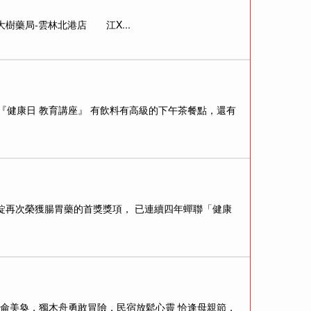
樹藥局-雲林北港店 江X...
室中舉辦『健康日 教育講座』 有飲料有高級的下午茶餐點，還有
若元錠再次榮獲腸胃藥的首獎獎項， 已連續四年蟬聯「健康
雕美侖美奐，獨木舟勇敢冒險，民宿放鬆心靈 恰逢母親節，