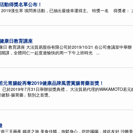
券活動得獎名單公布！
2019漢生萃 填問券活動，已抽出最後幸運得主。 特獎一名 得獎者： 大
法貿易健康日教育講座
法貿易健康日 教育講座 大法貿易股份有限公司於2019/10/21 在公司會議
開課，全體同仁一起度過愉快的周一下午上班時光 ...
若元胃腸錠再奪2019健康品牌風雲賞腸胃藥首獎！
」已於2019年7月31日舉辦頒獎典禮， 大法貿易代理的WAKAMOTO
健類-腸胃藥」類別之首獎。
遊
歡喜旅遊三天兩夜 鐵道之旅 美食佳餚，放鬆身心，吃吃喝喝，彼此友好 沙