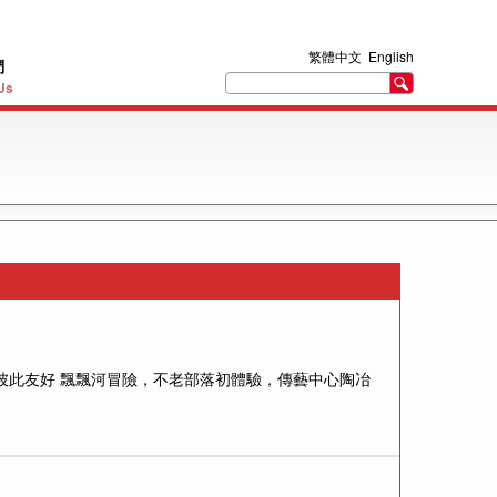
繁體中文
English
們
Us
喝，彼此友好 飄飄河冒險，不老部落初體驗，傳藝中心陶冶