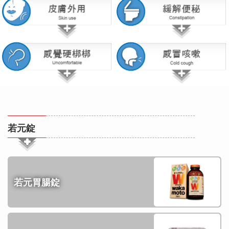
若元錠
若元胃腸錠