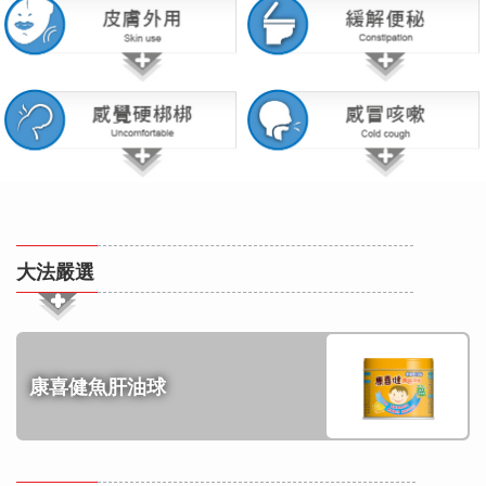
大法嚴選
康喜健魚肝油球