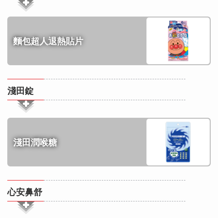
麵包超人退熱貼片
淺田錠
淺田潤喉糖
心安鼻舒