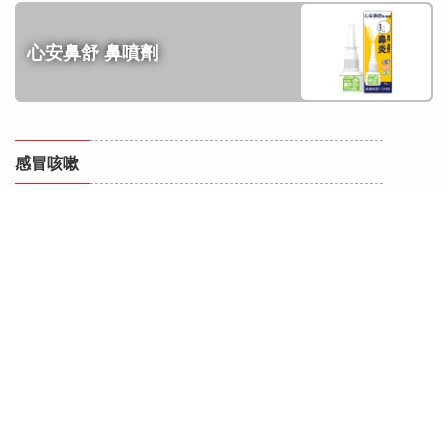
心安鼻舒 鼻噴劑
感冒咳嗽