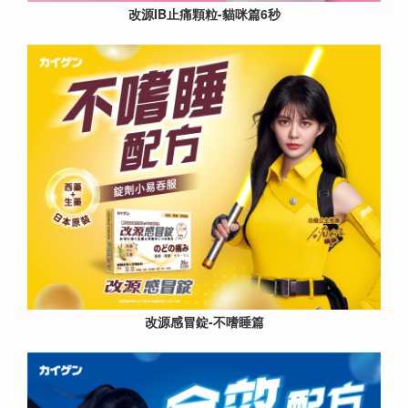
改源IB止痛顆粒-貓咪篇6秒
改源感冒錠-不嗜睡篇