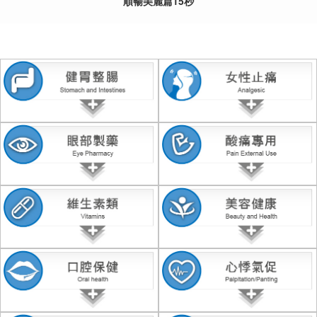
順暢美麗篇15秒