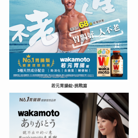
若元胃腸錠-挑戰篇