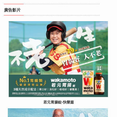
廣告影片
若元胃腸錠-快樂篇