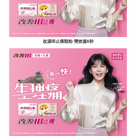
改源IB止痛顆粒-雙效篇6秒