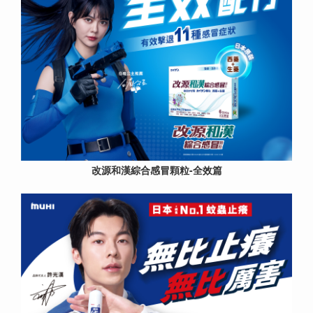
改源和漢綜合感冒顆粒-全效篇