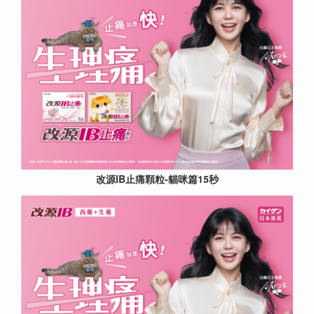
改源IB止痛顆粒-貓咪篇15秒